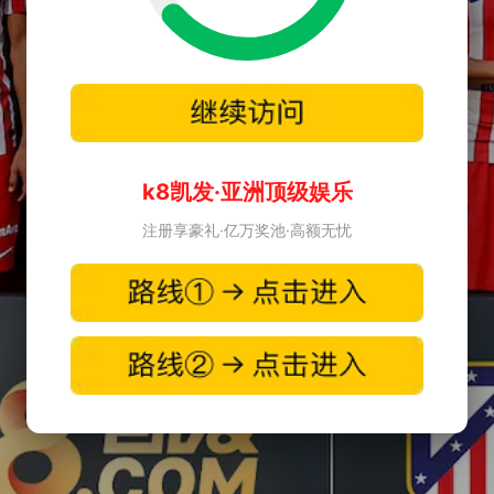
k8凯发·亚洲顶级娱乐
注册享豪礼·亿万奖池·高额无忧